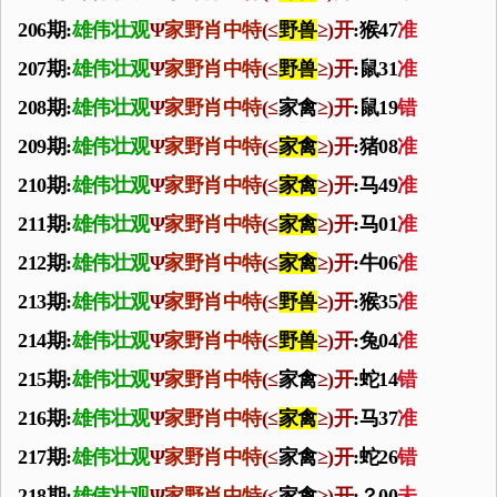
206期:
雄伟壮观
Ψ
家野肖中特
(≤
野兽
≥)
开
:猴47
准
207期:
雄伟壮观
Ψ
家野肖中特
(≤
野兽
≥)
开
:鼠31
准
208期:
雄伟壮观
Ψ
家野肖中特
(≤
家禽
≥)
开
:鼠19
错
209期:
雄伟壮观
Ψ
家野肖中特
(≤
家禽
≥)
开
:猪08
准
210期:
雄伟壮观
Ψ
家野肖中特
(≤
家禽
≥)
开
:马49
准
211期:
雄伟壮观
Ψ
家野肖中特
(≤
家禽
≥)
开
:马01
准
212期:
雄伟壮观
Ψ
家野肖中特
(≤
家禽
≥)
开
:牛06
准
213期:
雄伟壮观
Ψ
家野肖中特
(≤
野兽
≥)
开
:猴35
准
214期:
雄伟壮观
Ψ
家野肖中特
(≤
野兽
≥)
开
:兔04
准
215期:
雄伟壮观
Ψ
家野肖中特
(≤
家禽
≥)
开
:蛇14
错
216期:
雄伟壮观
Ψ
家野肖中特
(≤
家禽
≥)
开
:马37
准
217期:
雄伟壮观
Ψ
家野肖中特
(≤
家禽
≥)
开
:蛇26
错
218期:
雄伟壮观
Ψ
家野肖中特
(≤
家禽
≥)
开
:？00
未