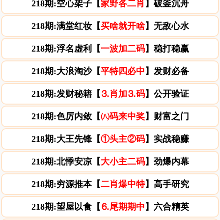
218期:空心架子【
家野各二肖
】破釜沉舟
218期:满堂红妆【
买啥就开啥
】无敌心水
218期:浮名虚利【
一波加二码
】稳打稳赢
218期:大浪淘沙【
平特四必中
】发财必备
218期:发财秘籍【
⒊肖加⒊码
】公开验证
218期:色厉内敛【
㈧码来中奖
】财富之门
218期:大王先锋【
①头主②码
】实战稳赚
218期:北悸安凉【
大小主二码
】劲爆内幕
218期:穷源推本【
二肖爆中特
】高手研究
218期:望屋以食【
⒍尾期期中
】六合精英