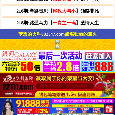
218期:弯路贵思【
尾数大与小
】领略非凡
218期:路遥马力【
一肖主一码
】激情人生
梦想的火种
点燃壮丽的篝火
882347.com