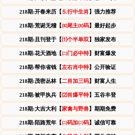
218期:开春来历【
⒌行中生肖
】强力推荐
218期:荒诞无稽【
㈤尾主㈤码
】最好起步
218期:且刊登于【
⑴个半单双
】独家发布
218期:花天酒地【
㈡门必中特
】财富爆发
218期:帮你省钱【
左右肖中特
】公开验证
218期:茂密丛林【
二肖加三码
】财富人生
218期:被甲执兵【
⑵肖爆平特
】五谷丰登
218期:大吉大利【
家禽与野兽
】期期免费
218期:陌路荒年【
㈡码加㈡码
】诚信可靠