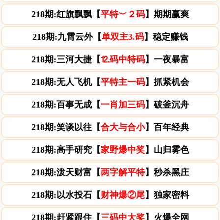
218期:红旗飘飘【
平特︶２码
】期期赢爽
218期:九霄云外【
单双主3.码
】稳定赚钱
218期:三河大捷【
⒓码中特码
】一夜暴富
218期:无人飞机【
平特主一码
】抓紧机会
218期:百事无成【
一肖加三码
】破釜沉舟
218期:笑谈以往【
合大与合小
】百年经典
218期:高手研究【
家野爆中奖
】山归雾色
218期:泼天财富【
两字解平特
】秒杀黑庄
218期:以水投石【
财神爆②尾
】独家密料
218期:赶紧跟住【
三码中大奖
】火爆全网