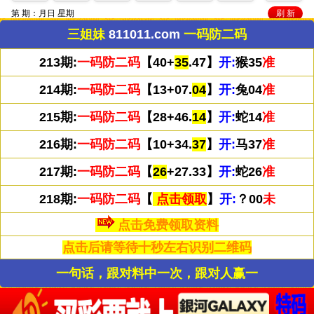
三姐妹
811011.com
一码防二码
213期:
一码防二码
【
40+
35
.47
】
开:
猴35
准
214期:
一码防二码
【
13+07.
04
】
开:
兔04
准
215期:
一码防二码
【
28+46.
14
】
开:
蛇14
准
216期:
一码防二码
【
10+34.
37
】
开:
马37
准
217期:
一码防二码
【
26
+27.33
】
开:
蛇26
准
218期:
一码防二码
【
点击领取
】
开:
？00
未
点击免费领取资料
点击后请等待十秒左右识别二维码
一句话，跟对料中一次，跟对人赢一