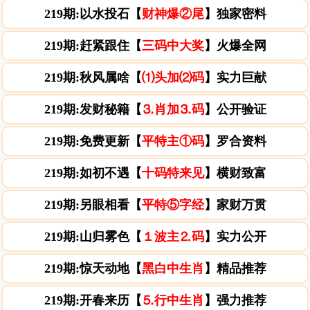
219期:以水投石【
财神爆②尾
】独家密料
219期:赶紧跟住【
三码中大奖
】火爆全网
219期:秋风属啥【
⑴头加⑵码
】实力巨献
219期:发财秘籍【
⒊肖加⒊码
】公开验证
219期:免费更新【
平特主①码
】罗合资料
219期:如初不遇【
十码特来见
】横财致富
219期:另眼相看【
平特⑤字经
】家财万贯
219期:山归雾色【
１波主⒉码
】实力公开
219期:惊天动地【
黑白中生肖
】精品推荐
219期:开春来历【
⒌行中生肖
】强力推荐