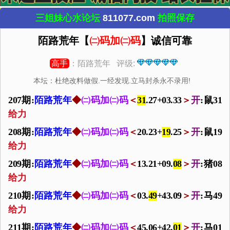
三姐妹心水论坛
811077.com
拍照保存
陌路荒年【
㈡码加㈡码
】诚信可靠
高手
：陌路荒年 评级:
本坛：杜绝改料做假.一经发现.立马封杀永不录用!
207期:
陌路荒年
◆
㈡码加㈡码
＜
31
.27+03.33
＞
开
:鼠31
给力
208期:
陌路荒年
◆
㈡码加㈡码
＜
20.23+
19
.25
＞
开
:鼠19
给力
209期:
陌路荒年
◆
㈡码加㈡码
＜
13.21+09.
08
＞
开
:猪08
给力
210期:
陌路荒年
◆
㈡码加㈡码
＜
03.
49
+43.09
＞
开
:马49
给力
211期:
陌路荒年
◆
㈡码加㈡码
＜
45.06+42.
01
＞
开
:马01