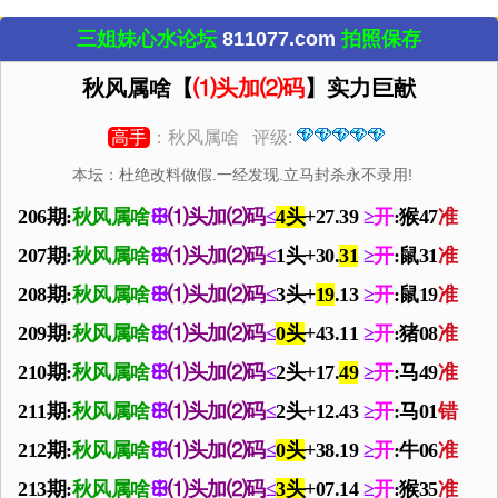
三姐妹心水论坛
811077.com
拍照保存
秋风属啥【
⑴头加⑵码
】实力巨献
高手
：秋风属啥 评级:
本坛：杜绝改料做假.一经发现.立马封杀永不录用!
206期:
秋风属啥
ꕥ
⑴头加⑵码
≤
4头
+27.39
≥
开
:猴47
准
207期:
秋风属啥
ꕥ
⑴头加⑵码
≤
1头+30.
31
≥
开
:鼠31
准
208期:
秋风属啥
ꕥ
⑴头加⑵码
≤
3头+
19
.13
≥
开
:鼠19
准
209期:
秋风属啥
ꕥ
⑴头加⑵码
≤
0头
+43.11
≥
开
:猪08
准
210期:
秋风属啥
ꕥ
⑴头加⑵码
≤
2头+17.
49
≥
开
:马49
准
211期:
秋风属啥
ꕥ
⑴头加⑵码
≤
2头+12.43
≥
开
:马01
错
212期:
秋风属啥
ꕥ
⑴头加⑵码
≤
0头
+38.19
≥
开
:牛06
准
213期:
秋风属啥
ꕥ
⑴头加⑵码
≤
3头
+07.14
≥
开
:猴35
准