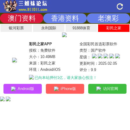
澳门资料
香港资料
老澳彩
银河彩票
永利国际
91888体育
彩民之家
银河彩票APP
全国彩民首选彩票软件
授权：免费软件
类型：国产软件
大小：10.49MB
星级：
来源：银河彩票
更新时间：2025.02.05
环境：Android/iOS
评分：9.9
已向本站押付1亿，请大家放心投注！
Android版
iPhone版
访问官网