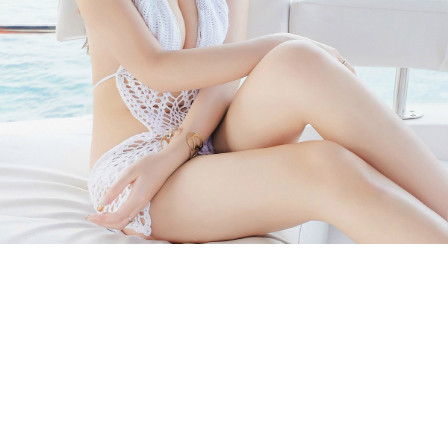
说明
本论坛所提供的内容、资料、图片和资讯，只应用在合法
的资料探讨，暂不适用于其它，外围博彩和使用。特此声
明！