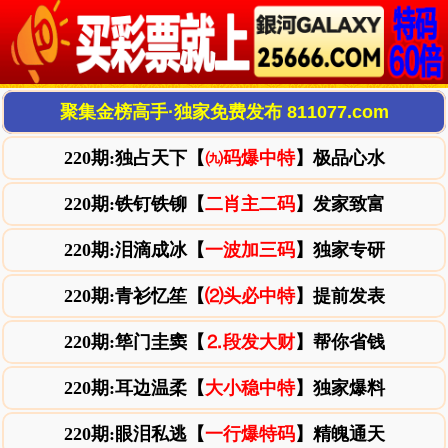
聚集金榜高手·独家免费发布 811077.com
220期:独占天下【
㈨码爆中特
】极品心水
220期:铁钉铁铆【
二肖主二码
】发家致富
220期:泪滴成冰【
一波加三码
】独家专研
220期:青衫忆笙【
⑵头必中特
】提前发表
220期:筚门圭窦【
⒉段发大财
】帮你省钱
220期:耳边温柔【
大小稳中特
】独家爆料
220期:眼泪私逃【
一行爆特码
】精魄通天