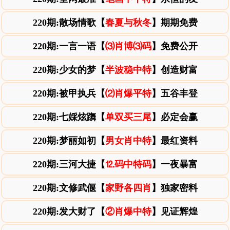
220期:散场情歌【
春夏与秋冬
】期期免费
220期:一言一语【
⑶肖博⑶码
】免费公开
220期:少女的梦【
半波稳中特
】创造财富
220期:被甲执兵【
⑵肖爆平特
】五谷丰登
220期:七婇炫躌【
单双买三尾
】必定会赢
220期:梦丽如初【
男女肖中特
】最红资料
220期:三河大捷【
⒓码中特码
】一夜暴富
220期:文修武偃【
家野各四肖
】独家密料
220期:发大财了【
②肖爆中特
】见证辉煌