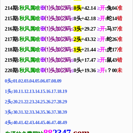
214期:
秋风属啥
ꕥ
⑴头加⑵码
≤
0头
+42.14
≥
开
:兔04
准
215期:
秋风属啥
ꕥ
⑴头加⑵码
≤
0头+42.18
≥
开
:蛇14
错
216期:
秋风属啥
ꕥ
⑴头加⑵码
≤
3头
+29.27
≥
开
:马37
准
217期:
秋风属啥
ꕥ
⑴头加⑵码
≤
2头
+43.32
≥
开
:蛇26
准
218期:
秋风属啥
ꕥ
⑴头加⑵码
≤
1头
+21.44
≥
开
:虎17
准
219期:
秋风属啥
ꕥ
⑴头加⑵码
≤
0头+17.47
≥
开
:鼠43
错
220期:
秋风属啥
ꕥ
⑴头加⑵码
≤
0头+19.36
≥
开
:？00
未
0头:01.02.03.04.05.06.07.08.09
1头:10.11.12.13.14.15.16.17.18.19
2头:20.21.22.23.24.25.26.27.28.29
3头:30.31.32.33.34.35.36.37.38.39
4头:40.41.42.43.44.45.46.47.48.49
88
2347
.com