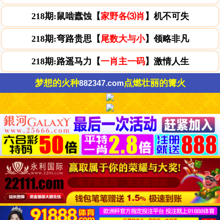
218期:鼠啮蠧蚀【
家野各⑶肖
】机不可失
218期:弯路贵思【
尾数大与小
】领略非凡
218期:路遥马力【
一肖主一码
】激情人生
梦想的火种
点燃壮丽的篝火
882347.com