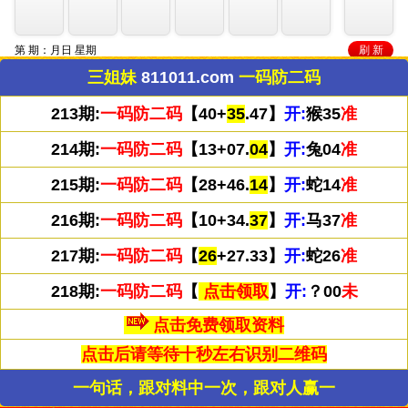
三姐妹
811011.com
一码防二码
213期:
一码防二码
【
40+
35
.47
】
开:
猴35
准
214期:
一码防二码
【
13+07.
04
】
开:
兔04
准
215期:
一码防二码
【
28+46.
14
】
开:
蛇14
准
216期:
一码防二码
【
10+34.
37
】
开:
马37
准
217期:
一码防二码
【
26
+27.33
】
开:
蛇26
准
218期:
一码防二码
【
点击领取
】
开:
？00
未
点击免费领取资料
点击后请等待十秒左右识别二维码
一句话，跟对料中一次，跟对人赢一