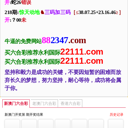
开
:蛇26
错误
218期:
惊天动地
♞
三码加三码
［≤
38.07.25+23.16.46
≥］
开
:？00
未
88
2347
.com
牛逼的免费网站
22111.com
买六合彩推荐永利国际
22111.com
买六合彩推荐永利国际
坚持和毅力是成功的关键，不要因短暂的困难而放
弃长久的梦想，努力坚持，耐心等待，成功将会属
于你。