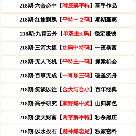
218期:六合必中【
时辰解平特
】高手作品
218期:红旗飘飘【
平特︶２码
】期期赢爽
218期:九霄云外【
单双主3.码
】稳定赚钱
218期:三河大捷【
⒓码中特码
】一夜暴富
218期:无人飞机【
平特主一码
】抓紧机会
218期:百事无成【
一肖加三码
】破釜沉舟
218期:笑谈以往【
合大与合小
】百年经典
218期:高手研究【
家野爆中奖
】山归雾色
218期:泼天财富【
两字解平特
】秒杀黑庄
218期:以水投石【
财神爆②尾
】独家密料