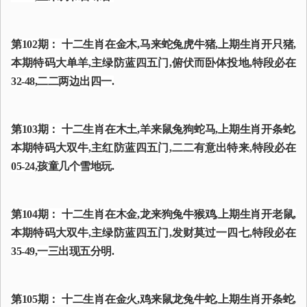
第102期： 十二生肖在金木,马来蛇兔虎牛猪,上期生肖开只猪,
本期特码大单羊,主绿防蓝四五门,俯伏而卧体投地,特段必在
32-48,二二两边出四一.
第103期： 十二生肖在木土,羊来鼠兔狗蛇马,上期生肖开条蛇,
本期特码大双牛,主红防蓝四五门,二二有意出特来,特段必在
05-24,孩童几个雪地玩.
第104期： 十二生肖在木金,龙来狗兔牛猴鸡,上期生肖开老鼠,
本期特码大双牛,主绿防蓝四五门,发财莫过一四七,特段必在
35-49,一三出现五分明.
第105期： 十二生肖在金火,鸡来鼠龙兔牛蛇,上期生肖开条蛇,