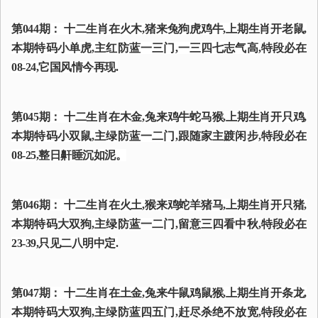
第044期： 十二生肖在火木,猪来兔狗虎鸡牛,上期生肖开老鼠,
本期特码小单虎,主红防蓝一三门,一三四七志气高,特段必在
08-24,它国风情今再现.
第045期： 十二生肖在木金,兔来鸡牛蛇马猴,上期生肖开只鸡,
本期特码小双鼠,主绿防蓝一二门,跟随家主踱闲步,特段必在
08-25,整日鼾睡沉如泥。
第046期： 十二生肖在火土,猴来鸡蛇羊猪马,上期生肖开只猪,
本期特码大双狗,主绿防蓝一二门,留意三四看中秋,特段必在
23-39,只见二八明中定.
第047期： 十二生肖在土金,兔来牛鼠鸡鼠猴,上期生肖开条龙,
本期特码大双狗,主绿防蓝四五门,赶尽杀绝不放宽,特段必在