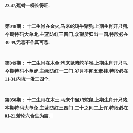
23-47,蕉树一棵长得旺.
第048期： 十二生肖在金火,马来蛇鸡牛猪狗,上期生肖开只猪,
今期特码大单龙,主蓝防红三四门,众望所归出一四,特段必在
30-49,无恶不作真可恶.
第049期： 十二生肖在木金,狗来鼠猪蛇羊猴,上期生肖开只马,
今期特码小单虎,主绿防红一二门,岁月不闻五牵挂,特段必在
11-34,内坑一蛋三四个.
第050期： 十二生肖在木土,马来牛猴鸡蛇鼠,上期生肖开只猪,
本期特码大单兔,主蓝防红三四门,二十之间二上许,特段必在
01-21,若论六合生为吉。