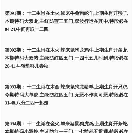
第091期： 十二生肖在土火,鼠来牛兔狗蛇羊,上期生肖开猴子,
本期特码大双龙,主红防蓝三五门,双波行运在其中,特段必在
04-24,中间再取一二四.
第092期： 十二生肖在木火,蛇来鼠狗龙鸡牛,上期生肖开条龙,
本期特码大双猪,主绿防红四五门,一四七五几时到,特段必在
28-41,斗转星移几春秋.
第093期： 十二生肖在木金,蛇来鼠狗龙猪羊,上期生肖开只鸡,
今期特码大单虎,主绿防红四五门,无恶不作真可恶,特段必在
31-48,八分二四一起走.
第094期： 十二生肖在金火,羊来猪鼠狗虎鸡,上期生肖开条蛇,
本期特码小双蛇,主蓝防红一三门,二七豁然五贯通,特段必在