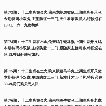
第073期： 十二生肖在金火,猪来龙蛇鸡猴鼠,上期生肖开只马,
今期特码小双兔,主蓝防红一三门,天生看家识得人,特段必在
18-41,一六一九发萌芽.
第074期： 十二生肖在木金,兔来鸡牛蛇马猴,上期生肖开只鸡,
本期特码小双鼠,主绿防蓝一二门,跟随家主踱闲步,特段必在
08-25,整日鼾睡沉如泥.
第075期： 十二生肖在土火,狗来鼠猪马羊兔,上期生肖开只猪,
本期特码小双虎,主绿防红二三门,新枝叶才五七片,特段必在
30-49,房门紧关无人回.
第076期： 十二生肖在金火,猪来狗鸡牛猴马,上期生肖开老虎,