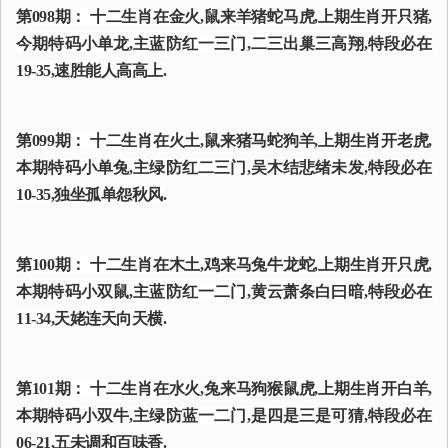
第098期： 十二生肖在金火,鼠来羊猪蛇马虎,上期生肖开只猪,
今期特码小单龙,主蓝防红一三门,二三出巢三高翔,特段必在
19-35,速胜能人高高上.
第099期： 十二生肖在火土,鼠来猪马蛇狗羊,上期生肖开老虎,
本期特码小单兔,主绿防红二三门,吴木结悲绪未发,特段必在
10-35,独坐孤单怨秋风.
第100期： 十二生肖在木土,鸡来马兔牛龙蛇,上期生肖开只虎,
本期特码小双鼠,主蓝防红一二门,黄云萧条白曰暗,特段必在
11-34,天姥连天向天横.
第101期： 十二生肖在水火,兔来马狗猴鼠虎,上期生肖开白羊,
本期特码小双牛,主绿防蓝一二门,是四是三是可猜,特段必在
06-21,五未调和百味香.