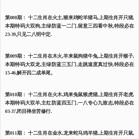
第008期： 十二生肖在火土,猴来鸡蛇羊猪马,上期生肖开只猪,
本期特码大双狗,主绿防蓝一二门,留意三四看中秋,特段必在
23-39,只见二八明中定.
第009期： 十二生肖在木火,羊来鼠狗猪牛兔,上期生肖开猴子,
本期特码大双龙,主绿防蓝三五门,走跳速度真过快,特段必在
15-46,解开四二成单尾。
第010期： 十二生肖在火木,鸡来兔鼠猴虎猪,上期生肖开老虎,
本期特码大双羊,主红防蓝四五门,一八专心九致志,特段必在
03-37,闭目禅坐苦修行.
第011期： 十二生肖在金水,龙来蛇马鸡羊猪,上期生肖开只鼠,