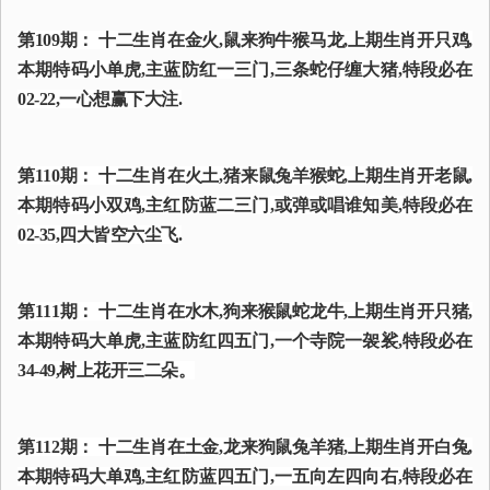
第109期： 十二生肖在金火,鼠来狗牛猴马龙,上期生肖开只鸡,
本期特码小单虎,主蓝防红一三门,三条蛇仔缠大猪,特段必在
02-22,一心想赢下大注.
第110期： 十二生肖在火土,猪来鼠兔羊猴蛇,上期生肖开老鼠,
本期特码小双鸡,主红防蓝二三门,或弹或唱谁知美,特段必在
02-35,四大皆空六尘飞.
第111期： 十二生肖在水木,狗来猴鼠蛇龙牛,上期生肖开只猪,
本期特码大单虎,主蓝防红四五门,一个寺院一袈裟,特段必在
34-49,树上花开三二朵。
第112期： 十二生肖在土金,龙来狗鼠兔羊猪,上期生肖开白兔,
本期特码大单鸡,主红防蓝四五门,一五向左四向右,特段必在