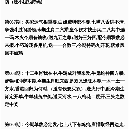
防（送小姐找特码）
第067期：买彩运气很重要,白姐透特都不要,七嘴八舌讲不清,
争强斗胜闹纷纷,今期生肖二六乘,皇帝奴才找士兵,二八其中选
一码,木火今期有钱收,(送九五之尊),送好三好四,配今期双数必
来报,小巧玲珑多用机,送一一合数三,今期特码九开花,落难风
凰不如鸡
第068期：十二生肖我在中,牛鸡成群我来发,牛鬼蛇神四方躲,
虎猴相冲定本期,今期生肖旺东西,是双又逢旺木春,一木一土一
方水,香港回归为何时,（送有钱要买双）,送火行中,配今期生
肖定开单,牛羊猪兔中奖,送天河水,一八梅花二度开,三头之数
定中奖
第069期：今期单数必定发,七上八下有鸡狗,唐憎取经西边走,