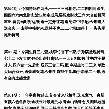
第049期：今期特码在两头,一一三三可相寻,二二四四同跟生,
四四六六南北财,红波失势定成局,要想发财找三六,六合仙机两
重出,富贵当时财运来,送一定开红花,送见诗中特,配;今期道人
送金火,一击即中接财来,送特不离二,二七相加得十一,头头尾
尾出特码
第050期：今期生肖三九查,桃李竹杏下一家,子孙满堂现特码,
七上二下发大财,包公出巡打贵妃,一三四五相加数,读书君子是
才人,四六合一先后出,送四三合二码,配,今期生肖二三来,单数
买码合双开,送铁树银花,今期生肖找牛童,顺手牵羊二五来,送
有金有土能发家
第051期：十年寒窗将过去,苦奋甘来想荣华,珠光宝气一身新,
五颜六色各自乐,金枝玉叶最娇贵,水满金山钱满仓.头戴凤冠游
四方,彩民今期猜中奖,送三三特码合九数,送下巴长胡子生肖,