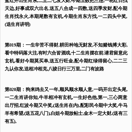
蓝红开出生肖东,二五二七发大财,今期五数把三连,一轮红日找
天边,好事成双六出名,送五八合成一四数,送四季发财,配今期
生肖找永火,本期尾数有玄机,今期生肖东方找,一二四头中奖,
(送生肖讲明)
第019期：一生辛苦不得财,耕田种地无财发,不知赌钱搏大彩,
看中特码落大注,有时六合皆酒戏,十二生肖摆在前,请君留意此
玄机,看好今期莫买单,送五行旺金,配今期红绿得留心,二二三
九认你发,送相冲相克,八骏日行三万里,二门有波路
第020期：狗来鸡去又一年,顺风顺水顺人意,一码开出定头尾,
一二生肖讲你知,牛羊相冲有玄机,一生好色他,第一,三心两意
出厅招,红波今期又中奖,(送生肖在内),配彩民今期中大奖,牛马
羊有希望,(送五花八门),白姐今期放帖士,金木一定大财,(送有三
有五),