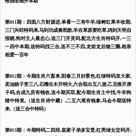
惟独老猪开本期
第011期：四面八方财源进,单看一三有牛羊,绿树红果丰收期,
三门兴旺特码来,马到功成奏凯歌,羊在草原要吃草,鸡到天明自
报晓,狗对主人最忠心,送三门开灵码,配北方生肖特码开,一三
一四中本期,送特码找三合,送不三不四,龙前龙后饶三圈,相亲
相爱一百年
第012期：今期生肖六畜来,阳春三月好景色,红绿特码发大家,
卖油娘子变三八,石榴生木开特大,六合取出五八游,乙丑推开庚
子码,合成九宫有钱收,送今期买双,配今期生肖土中找,牛羊狗
猪中特奖,（送生肖诗中藏）,二五六尾有钱拿,马会今期送特
来,（送三合中特码）
第013期：今期特码二四排,皇家子弟多宝贵,红男绿女定码开,