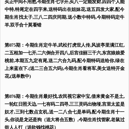
买正中间不用愁,今期生肖七字开,买八一定能发财,四四个人能
中特,特尾定在四字来,送特码出在姐妹花,送五四发大家,配今
期生肖找太子,三八二四庆同期,送小数中特码,今期特码定牛
羊,双手合十莫看错
第075期：今期生肖定牛羊,武松打虎世人传,风波亭里满江红,
二五相加一七开,二六倒合开四八,后宫佳丽三干六,东宫娘娘爱
桃前,本期五九定有尾,送二六合九码,配今期特码送给你,绿在
上来蓝在下.(送二三合五六码),今期生肖看将军,美女送特开金
花,(送单数中)
第076期：今期生肖最好找,农民视它家中宝,借来黄金不是土,
一轮红日照天边,一七有码二四寻,三三灵码出物垭,宫里太监是
奴才,三到七数点玄机,送一二八合七是单码,配今期生肖十一
头,你说是龙还是狗（送大将合五数）,今期生肖找管家,老鼠过
街人人打（送欲钱找桃花）