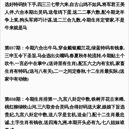
选好特码快下手,四三三七带六来,自古山鸡不如风,将军君王美
人伴,六合本期出灵码,送母鸡下蛋,送二二事六数,配今期龙羊
争上奖,狗头军师巧计谋,送二三合九数,今期生肖定管家,不是
牛来就是马
第037期：今期六合出牛马,穿金戴银戴兰花,绿蓝特码有钱拿,
三申五令下圣旨,马会选出尖嘴码,春夏秋冬轮流转,今期贴土个
吹牛,一言必中在掌中,(送诗里有生肖),配五六之内有玄机,家畜
生肖有特码,(送与八有关),二一之间定春秋,十二生肖最实际,(送
家中有动物)
第038期：今期生肖排第一,九宫八卦定中数,铁树开花古来稀,
桃红柳绿映山河,三六取舍合灵码,合得好码送大家,娘娘下旨选
贵妃,九宫八卦定中数,送八字是玄机,送金门,配十二生肖最忠
诚,土字生肖有钱收,送四海九洲,本期开头必有九,七八姐妹谁