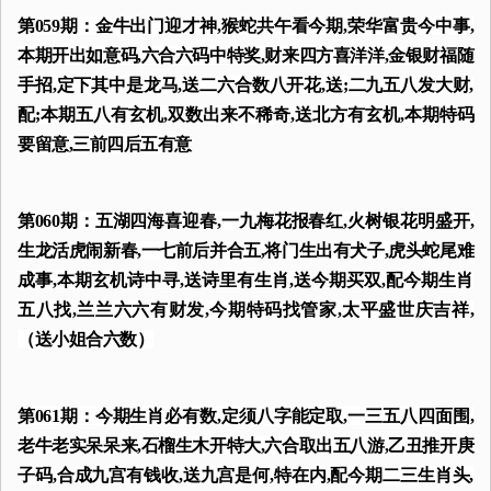
第059期：金牛出门迎才神,猴蛇共午看今期,荣华富贵今中事,
本期开出如意码,六合六码中特奖,财来四方喜洋洋,金银财福随
手招,定下其中是龙马,送二六合数八开花,送;二九五八发大财,
配;本期五八有玄机,双数出来不稀奇,送北方有玄机,本期特码
要留意,三前四后五有意
第060期：五湖四海喜迎春,一九梅花报春红,火树银花明盛开,
生龙活虎闹新春,一七前后并合五,将门生出有犬子,虎头蛇尾难
成事,本期玄机诗中寻,送诗里有生肖,送今期买双,配今期生肖
五八找,兰兰六六有财发,今期特码找管家,太平盛世庆吉祥,
（送小姐合六数）
第061期：今期生肖必有数,定须八字能定取,一三五八四面围,
老牛老实呆呆来,石榴生木开特大,六合取出五八游,乙丑推开庚
子码,合成九宫有钱收,送九宫是何,特在内,配今期二三生肖头,