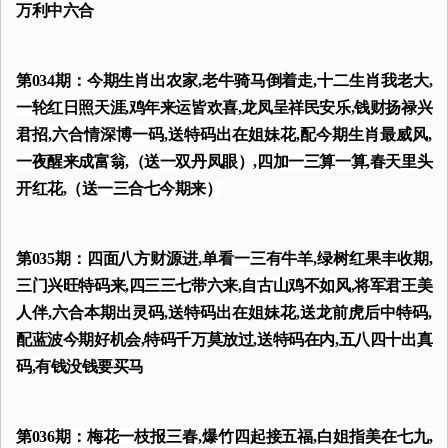
万利中六合
第034期：今期生肖出农家,老牛骑马倒着走,十二生肖我老大,
一轮红日照天涯,鸡年来运皆欢喜,龙凤呈祥民安乐,钱财扬禄兴
君招,六合情深博一码,送特码出在姐妹花,配今期生肖最威风,
一夜醒来成富翁,（送一双丹凤眼）,四加一三算一算,春天里头
开红花,（送一三合七今期来）
第035期：四面八方财源进,单看一三有牛羊,绿树红果丰收期,
三门兴旺特码来,四三三七带六来,自古山鸡不如风,将军君王美
人伴,六合本期出灵码,送特码出在姐妹花,送龙前虎后中特码,
配蓝波今期好机会,特码千万莫放过,送特码在内,五八四十出真
码,有钱没钱要买马
第036期：梅花一枝报三春,爆竹四起接五福,白姐指美在七九,