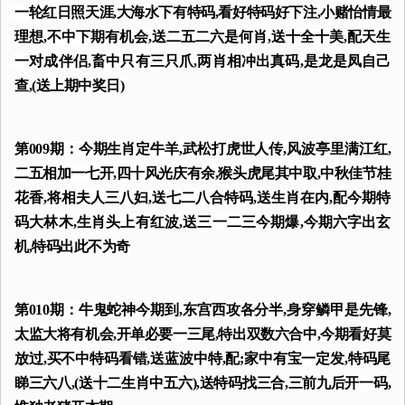
一轮红日照天涯,大海水下有特码,看好特码好下注,小赌怡情最
理想,不中下期有机会,送二五二六是何肖,送十全十美,配天生
一对成伴侣,畜中只有三只爪,两肖相冲出真码,是龙是凤自己
查,(送上期中奖日)
第009期：今期生肖定牛羊,武松打虎世人传,风波亭里满江红,
二五相加一七开,四十风光庆有余,猴头虎尾其中取,中秋佳节桂
花香,将相夫人三八妇,送七二八合特码,送生肖在内,配今期特
码大林木,生肖头上有红波,送三一二三今期爆,今期六字出玄
机,特码出此不为奇
第010期：牛鬼蛇神今期到,东宫西攻各分半,身穿鳞甲是先锋,
太监大将有机会,开单必要一三尾,特出双数六合中,今期看好莫
放过,买不中特码看错,送蓝波中特,配;家中有宝一定发,特码尾
睇三六八,(送十二生肖中五六),送特码找三合,三前九后开一码,