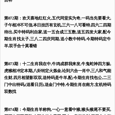
吉祥
第072期：欢天喜地红红火,五代同堂实为奇,一码当先要看大,
子午相冲不可信,本日挂历有玄机,三六一八可看特,四六二四期
待出,买中特码利自家,送一五合成三五数,送五四发大家,配今
期生肖找太子,三八二四庆同期,送小数中特码,今期特码定牛
羊,双手合十莫看错
第073期：十二生肖我在中,牛鸡成群我来发,牛鬼蛇神四方躲,
虎猴相冲定本期,八卦转定火炼金,论到六合一肖中,三八和气能
生财,四月相望影双双,送特码是牛羊,配;今期生肖找包公,二三
门中出特码,(送看日历),送金门中特,今期生肖在南方,玄机特码
双数找
第074期：今期生肖羊称狗,一心一意看中猴,猴头猴尾不要买,