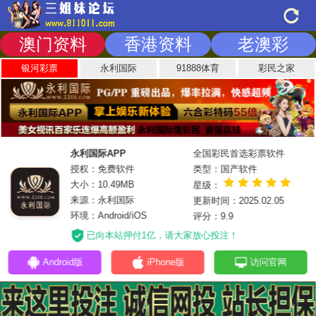
澳门资料
香港资料
老澳彩
银河彩票
永利国际
91888体育
彩民之家
银河彩票APP
全国彩民首选彩票软件
授权：免费软件
类型：国产软件
大小：10.49MB
星级：
来源：银河彩票
更新时间：2025.02.05
环境：Android/iOS
评分：9.9
已向本站押付1亿，请大家放心投注！
Android版
iPhone版
访问官网