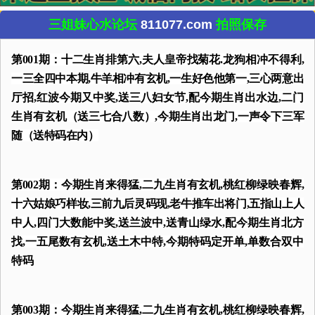
三姐妹心水论坛
811077.com
拍照保存
第001期：十二生肖排第六,夫人皇帝找菊花.龙狗相冲不得利,
一三全四中本期,牛羊相冲有玄机,一生好色他第一,三心两意出
厅招,红波今期又中奖,送三八妇女节,配今期生肖出水边,二门
生肖有玄机（送三七合八数）,今期生肖出龙门,一声令下三军
随（送特码在内）
第002期：今期生肖来得猛,二九生肖有玄机,桃红柳绿映春辉,
十六姑娘巧样妆,三前九后灵码现,老牛推车出将门,五指山上人
中人,四门大数能中奖,送兰波中,送青山绿水,配今期生肖北方
找,一五尾数有玄机,送土木中特,今期特码定开单,单数合双中
特码
第003期：今期生肖来得猛,二九生肖有玄机,桃红柳绿映春辉,