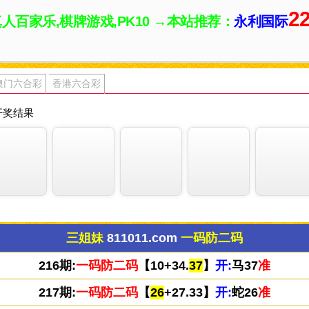
2
人百家乐,棋牌游戏,PK10 →本站推荐：
永利国际
三姐妹
811011.com
一码防二码
216期:
一码防二码
【
10+34.
37
】
开:
马37
准
217期:
一码防二码
【
26
+27.33
】
开:
蛇26
准