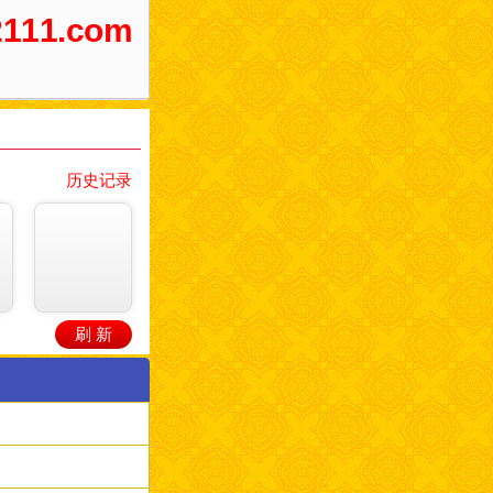
2111.com