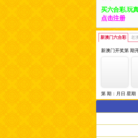
买六合彩,玩真
点击注册