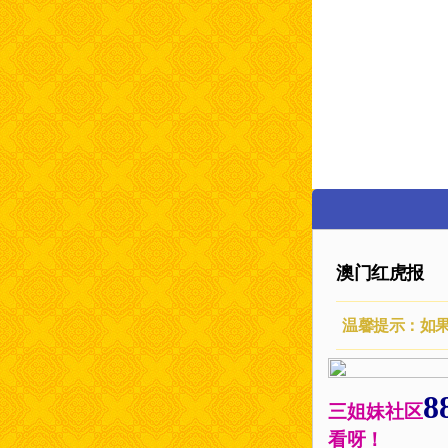
大家放心投注！
访问官网
澳门红虎报
温馨提示：如
8
三姐妹社区
看呀！