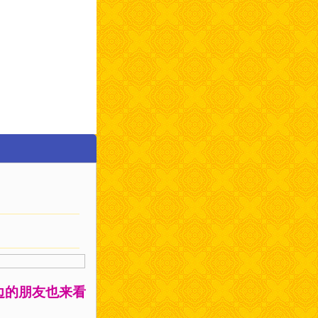
边的朋友也来看