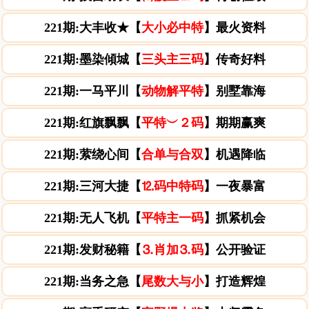
221期:大丰收★【
大小必中特
】最火资料
221期:墨染傾城【
三头主三码
】传奇好料
221期:一马平川【
动物解平特
】别墅靠海
221期:红旗飘飘【
平特︶２码
】期期赢爽
221期:萦绕心间【
合单与合双
】机遇降临
221期:三河大捷【
⒓码中特码
】一夜暴富
221期:无人飞机【
平特主一码
】抓紧机会
221期:发财秘籍【
⒊肖加⒊码
】公开验证
221期:当务之急【
尾数大与小
】打造辉煌