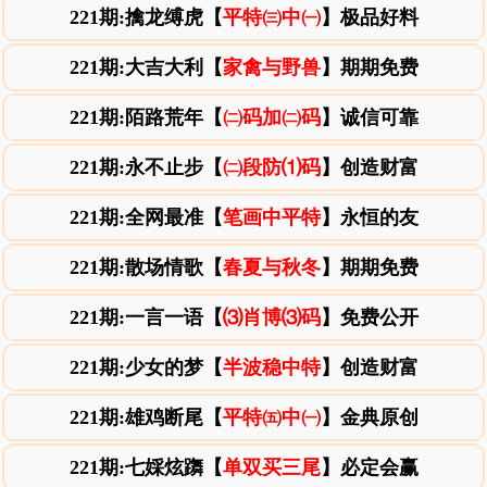
221期:擒龙缚虎【
平特㈢中㈠
】极品好料
221期:大吉大利【
家禽与野兽
】期期免费
221期:陌路荒年【
㈡码加㈡码
】诚信可靠
221期:永不止步【
㈡段防⑴码
】创造财富
221期:全网最准【
笔画中平特
】永恒的友
221期:散场情歌【
春夏与秋冬
】期期免费
221期:一言一语【
⑶肖博⑶码
】免费公开
221期:少女的梦【
半波稳中特
】创造财富
221期:雄鸡断尾【
平特㈤中㈠
】金典原创
221期:七婇炫躌【
单双买三尾
】必定会赢