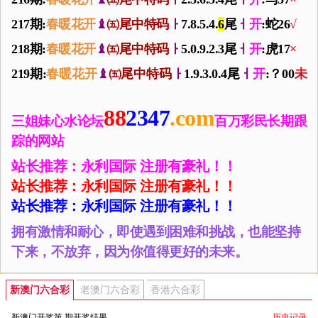
217期:
春暖花开
♝
㈤尾中特码
ㅏ
7.8.5.4.
6
尾
ㅓ
开
:蛇26
√
218期:
春暖花开
♝
㈤尾中特码
ㅏ
5.0.9.2.3尾
ㅓ
开
:虎17
×
219期:
春暖花开
♝
㈤尾中特码
ㅏ
1.9.3.0.4尾
ㅓ
开
:？00
未
88
2347
.com
三姐妹心水论坛
百万彩民长期跟
踪的网站
站长推荐：永利国际 注册有豪礼！！
站长推荐：永利国际 注册有豪礼！！
站长推荐：永利国际 注册有豪礼！！
拥有激情和耐心，即使遇到困难和挑战，也能坚持
下来，不放弃，因为你值得更好的未来。