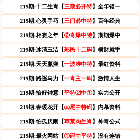
219期:十二生肖【
三期必开特
】全年错一
219期:心灵手巧【
三门必中特
】百年经典
219期:相妄之年【
②肖爆中特
】期期爆中
219期:冰清玉洁【
彩民十二码
】横财就手
219期:天天赢爽【
一波准中特
】最红资料
219期:路遥马力【
一肖主一码
】激情人生
219期:恰好钟意【
平特⑵中①
】实力公开
219期:春暖花开【
㈤尾中特码
】内幕资料
219期:怕孤厌闹【
草菜肉生肖
】神奇公式
219期:最火网站【
①码中平特
】没有连错