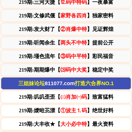
219期:三河大捷【
⒓码中特码
】一夜暴富
219期:文修武偃【
家野各四肖
】独家密料
219期:发大财了【
②肖爆中特
】见证辉煌
219期:听闻余生【
两头不中特
】提前公开
219期:瑾色流年【
③码中平特
】彩民福音
219期:期期爆中【
⑶码中大奖
】稳定中奖
三姐妹论坛
811077.com
打造六合界NO.1
219期:叽叽歪歪【
㈡肖加㈠码
】致富猛料
219期:嬡暀苝漂【
①波主⒈码
】绝世好料
219期:大丰收★【
大小必中特
】最火资料